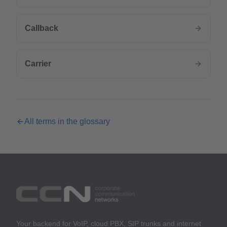
Callback
Carrier
All terms in the glossary
Your backend for VoIP, cloud PBX, SIP trunks and internet