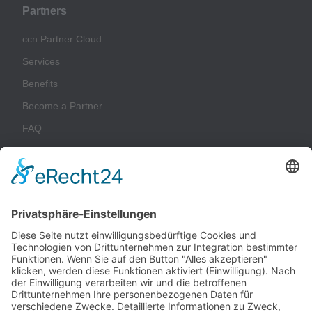
Partners
ccn Partner Cloud
Services
Benefits
Become a Partner
FAQ
Glossary
Company
Imprint
Privacy Policy
Terms & Conditions
Sustainability