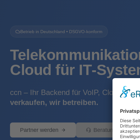
Betrieb in Deutschland • DSGVO-konform
Telekommunikatio
Cloud für IT‑Syst
ccn – Ihr Backend für VoIP, Cloud-PBX
verkaufen, wir betreiben.
Partner werden
Beratung anfragen