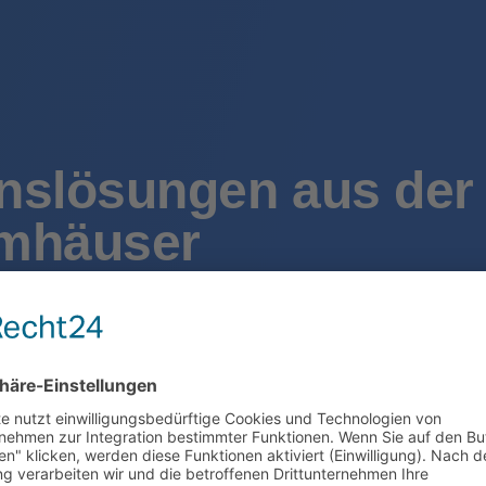
nslösungen
aus der
emhäuser
, SIP-Trunks und Internet-Access.
Sie