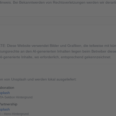
inweis. Bei Bekanntwerden von Rechtsverletzungen werden wir derart
Diese Website verwendet Bilder und Grafiken, die teilweise mit künstl
tzungsrechte an den AI-generierten Inhalten liegen beim Betreiber die
-generierte Inhalte, wo erforderlich, entsprechend gekennzeichnet.
n von Unsplash und werden lokal ausgeliefert:
aboration
splash
CTA-Sektion Hintergrund
artnership
splash
d – Hero-Hintergrund