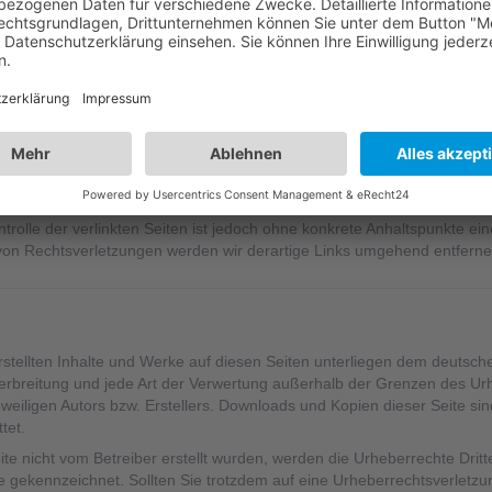
nden Rechtsverletzungen werden wir diese Inhalte umgehend entfern
externen Websites Dritter, auf deren Inhalte wir keinen Einfluss haben
hr übernehmen. Für die Inhalte der verlinkten Seiten ist stets der jew
 verlinkten Seiten wurden zum Zeitpunkt der Verlinkung auf mögliche Re
m Zeitpunkt der Verlinkung nicht erkennbar.
trolle der verlinkten Seiten ist jedoch ohne konkrete Anhaltspunkte ei
on Rechtsverletzungen werden wir derartige Links umgehend entferne
erstellten Inhalte und Werke auf diesen Seiten unterliegen dem deutsch
 Verbreitung und jede Art der Verwertung außerhalb der Grenzen des U
weiligen Autors bzw. Erstellers. Downloads und Kopien dieser Seite sind
tet.
eite nicht vom Betreiber erstellt wurden, werden die Urheberrechte Drit
che gekennzeichnet. Sollten Sie trotzdem auf eine Urheberrechtsverlet