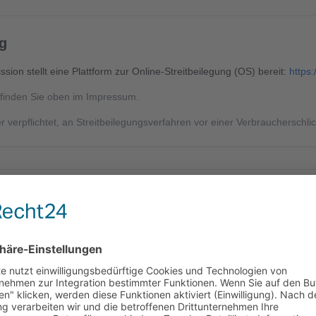
ng
ion stellt eine Plattform zur Online-Streitbeilegung (OS) bereit:
https
finden Sie oben im Impressum.
er verpflichtet, an Streitbeilegungsverfahren vor einer Verbraucherschl
emäß § 7 Abs.1 TMG für eigene Inhalte auf diesen Seiten nach den al
0 TMG sind wir als Diensteanbieter jedoch nicht verpflichtet, übermitte
er nach Umständen zu forschen, die auf eine rechtswidrige Tätigkeit 
g oder Sperrung der Nutzung von Informationen nach den allgemeinen 
 Haftung ist jedoch erst ab dem Zeitpunkt der Kenntnis einer konkreten