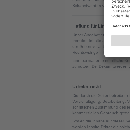
Bekanntwerden von entspreche
Haftung für Links
Unser Angebot enthält Links zu 
fremden Inhalte auch keine Gewä
der Seiten verantwortlich. Die
Rechtswidrige Inhalte waren zu
Eine permanente inhaltliche Kon
zumutbar. Bei Bekanntwerden v
Urheberrecht
Die durch die Seitenbetreiber 
Vervielfältigung, Bearbeitung,
schriftlichen Zustimmung des je
kommerziellen Gebrauch gestat
Soweit die Inhalte auf dieser S
werden Inhalte Dritter als sol