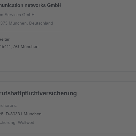
munication networks GmbH
cn Services GmbH
 81373 München, Deutschland
Welter
45411, AG München
ufshaftpflichtversicherung
icherers:
 28, D-80331 München
cherung: Weltweit