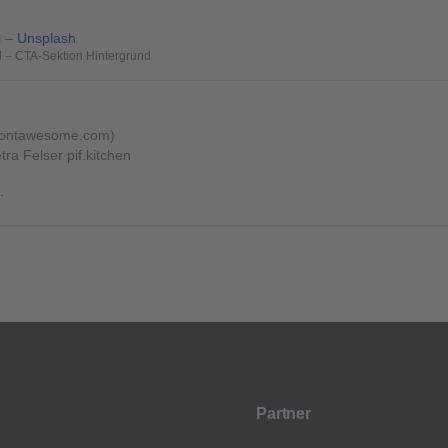
i
–
Unsplash
d – CTA-Sektion Hintergrund
fontawesome.com)
ra Felser pif.kitchen
.
Partner