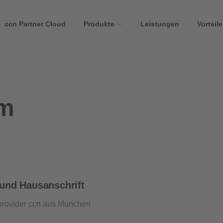
ccn Partner Cloud
Produkte
Leistungen
Vorteile
um
und Hausanschrift
rovider ccn aus München