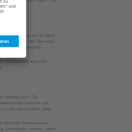
en.
. Deshalb können wir für diese
eilige Anbieter oder Betreiber
chtsverstöße überprüft.
ner Rechtsverletzung nicht
n.
en Urheberrecht. Die
rheberrechtes bedürfen der
 nur für den privaten, nicht
ter beachtet. Insbesondere
zung aufmerksam werden, bitten