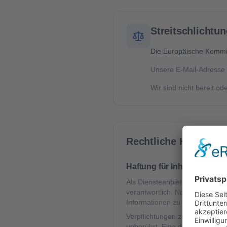
Streitschlichtu
Die Europäische Kommiss
Unsere E-Mail-Adresse 
Wir sind nicht bereit od
Rechtliche Hinweise
Haftung für Inhalte
Als Diensteanbieter sind wir g
verantwortlich. Nach §§ 8 bis 1
Informationen zu überwachen od
Verpflichtungen zur Entfernun
unberührt. Eine diesbezügliche