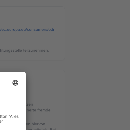
://ec.europa.eu/consumers/odr
ichtungsstelle teilzunehmen.
lgemeinen Gesetzen
lte oder gespeicherte fremde
hinweisen.
Gesetzen bleiben hiervon
 Rechtsverletzung möglich. Bei