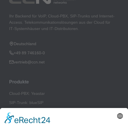
Ihr Backend für VoIP, Cloud-PBX, SIP-Trunks und Internet-
Access. Telekommunikationslösungen aus der Cloud für
IT‑Systemhäuser und IT‑Distributoren.
Deutschland
+49 89 746160-0
vertrieb@ccn.net
Produkte
Cloud-PBX: Yeastar
SIP-Trunk: blueSIP
Teams Telefonie
Online-Fax