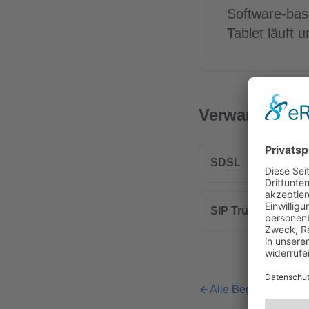
Software-bas
Tablet läuft 
Verwandte Beg
SDSL
SIP Trunk
Alle Begriffe im Glo