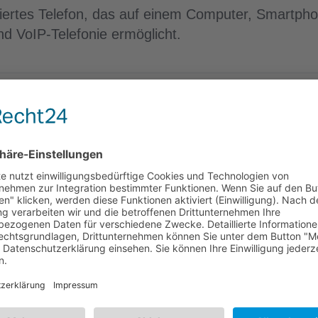
iertes Telefon, das auf einem Computer, Smartph
und VoIP-Telefonie ermöglicht.
riffe
SIP
ssar