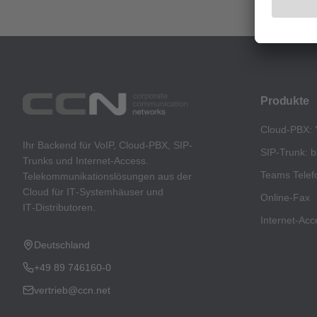
Produkte
Cloud-PBX: 
Ihr Backend für VoIP, Cloud-PBX, SIP-
SIP-Trunk: b
Trunks und Internet-Access.
Teams Telef
Telekommunikationslösungen aus der
Cloud für IT‑Systemhäuser und
Online-Fax
IT‑Distributoren.
Internet-Acc
Deutschland
+49 89 746160-0
vertrieb@ccn.net