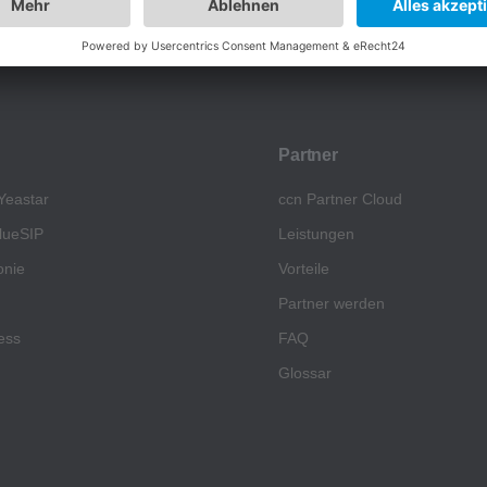
Partner
Yeastar
ccn Partner Cloud
lueSIP
Leistungen
onie
Vorteile
Partner werden
ess
FAQ
Glossar