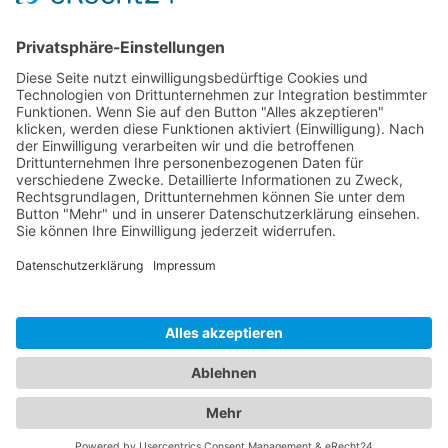
Unternehmen
Impressum
Datenschutz
AGB
Nachhaltigkeit
Kontakt
Kunden-Login
© 2026 ccn. Alle Rechte vorbehalten. Alle Preise netto zzgl.
Umsatzsteuer.
Unser Angebot richtet sich ausschließlich an Kunden mit
gewerblicher oder selbständig beruflicher Tätigkeit.
|
Deutsch
English
Made in Munich with love