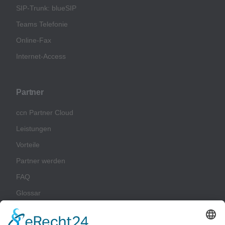
SIP-Trunk: blueSIP
Teams Telefonie
Online-Fax
Internet-Access
Partner
ccn Partner Cloud
Leistungen
Vorteile
Partner werden
FAQ
Glossar