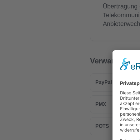
Übertragung
Telekommunik
Anbieterwec
Verwandte Beg
PayPal
PMX
POTS