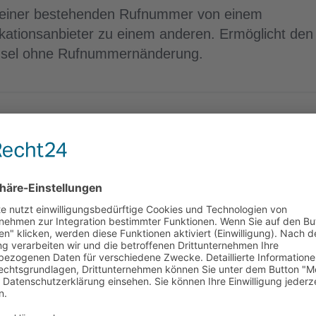
 einer bestehenden Rufnummer von einem
ationsanbieter zu einem anderen. Ermöglicht den
hsel ohne Rufnummernänderung.
riffe
PBX
Postpaid
Prepaid