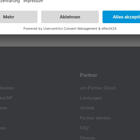
ssar
Partner
Yeastar
ccn Partner Cloud
lueSIP
Leistungen
onie
Vorteile
Partner werden
ess
FAQ
Glossar