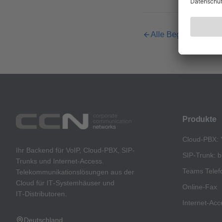
Alle Begriffe im Glo
Produkte
Cloud-PBX: 
Ihr Backend für VoIP, Cloud-PBX, SIP-
SIP-Trunk: b
Trunks und Internet-Access.
Teams Telef
Telekommunikationslösungen aus der
Cloud für IT‑Systemhäuser und
Online-Fax
IT‑Distributoren.
Internet-Acc
Deutschland